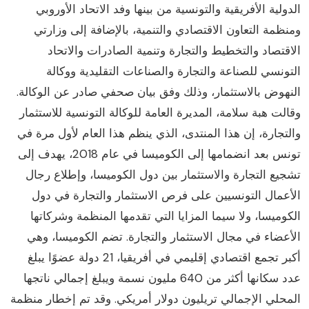
لدولية الأفريقية والتونسية من بينها وفد الاتحاد الأوروبي
منظمة التعاون الاقتصادي والتنمية، بالإضافة إلى وزارتي
لاقتصاد والتخطيط والتجارة وتنمية الصادرات والاتحاد
لتونسي للصناعة والتجارة والصناعات التقليدية ووكالة
لنهوض بالاستثمار، وذلك وفق بيان صحفي صادر عن الوكالة.
قالت هبة سلامة، المديرة العامة للوكالة التونسية للاستثمار
التجارة، إن هذا المنتدى، الذي ينظم هذا العام لأول مرة في
تونس بعد انضمامها إلى الكوميسا في عام 2018، يهدف إلى
شجيع التجارة والاستثمار بين دول الكوميسا، وإطلاع رجال
لأعمال التونسيين على فرص الاستثمار والتجارة في دول
لكوميسا، ولا سيما المزايا التي تقدمها المنظمة وشركاتها
لأعضاء في مجال الاستثمار والتجارة. تضم الكوميسا، وهي
أكبر تجمع اقتصادي إقليمي في أفريقيا، 21 دولة عضوًا يبلغ
عدد سكانها أكثر من 640 مليون نسمة ويبلغ إجمالي ناتجها
لمحلي الإجمالي تريليون دولار أمريكي. وقد تم إخطار منظمة