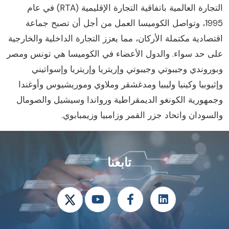
التجارة العالمية باتفاقية التجارة الإقليمية (RTA) في عام
1995، وتواصل الكوميسا العمل من أجل أن تصبح جماعة
قتصادية مكتملة الأركان، مما يعزز التجارة الداخلية والخارجية
لى حد سواء. والدول الأعضاء في الكوميسا هي تونس ومصر
بوروندي وجيبوتي وجيبوتي وإريتريا وإريتريا وإسواتيني
إثيوبيا وكينيا وليبيا ومدغشقر وملاوي وموريشيوس وأوغندا
جمهورية الكونغو الديمقراطية ورواندا وسيشيل والصومال
السودان واتحاد جزر القمر وزامبيا وزيمبابوي.
تابعنا