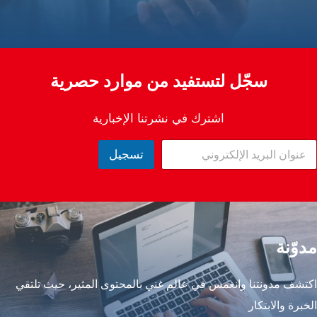
سجّل لتستفيد من موارد حصرية
اشترك في نشرتنا الإخبارية
تسجيل
وّنة
شف مدونتنا وانغمس في عالم غني بالمحتوى المثير، حيث تلتقي
برة والابتكار