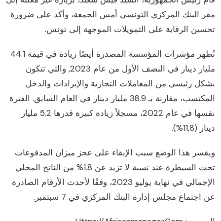
قر
البنك المركزي التونسي أمس الجمعة، وأكد على ضرورة
حسين الرقابة
على التمويلات الموجهة إلى تونس.
ُظهر مؤشرات المؤسسة المصدرة أيضًا زيادة في قيمة
44.1
يار دينار في النصف الأول من عام 2023,
والتي تتكون
شكل رئيسي من المعاملات التجارية والإيرادات
والدخل
كتسب، مقارنة بـ 38.9 مليار دينار في العام السابق.
الفترة
نفسها في عام 2022، مسجلاً زيادة كبيرة قدرها 5.2 مليار
ينار
(11,8%).
يفسر هذا الوضع سبب الإبقاء على عجز ميزان المدفوعات
حت السيطرة عند نسبة لا تزيد
عن 1.8% من الناتج المحلي
إجمالي في نهاية يوليو 2023، وفقًا
لأحدث الأرقام الصادرة
 اجتماع مجلس إدارة البنك المركزي في 7 سبتمبر.