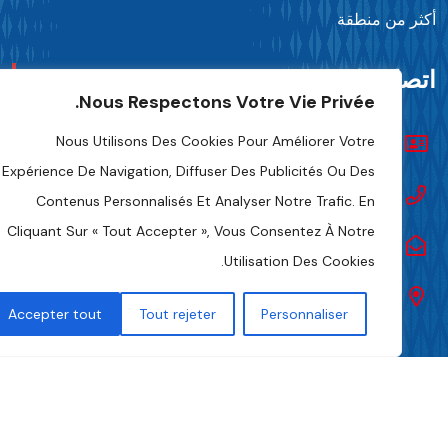
كثر من منطقة
تصل بنا
Nous Respectons Votre Vie Privée.
Nous Utilisons Des Cookies Pour Améliorer Votre
تواصل معنا
Expérience De Navigation, Diffuser Des Publicités Ou Des
+216 70 241 500
Contenus Personnalisés Et Analyser Notre Trafic. En
Cliquant Sur « Tout Accepter », Vous Consentez À Notre
Fipa.tunisia@fipa.tn
Utilisation Des Cookies.
شارع صلاح الدين العمامي، تونس 1004
Accepter tout
Tout rejeter
Personnaliser