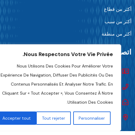
كثر من قطاع
كثر من سبب
كثر من منطقة
تصل بنا
Nous Respectons Votre Vie Privée.
Nous Utilisons Des Cookies Pour Améliorer Votre
تواصل معنا
Expérience De Navigation, Diffuser Des Publicités Ou Des
Contenus Personnalisés Et Analyser Notre Trafic. En
+216 70 241 500
Cliquant Sur « Tout Accepter », Vous Consentez À Notre
Fipa.tunisia@fipa.tn
Utilisation Des Cookies.
شارع صلاح الدين العمامي، تونس 1004
Accepter tout
Tout rejeter
Personnaliser