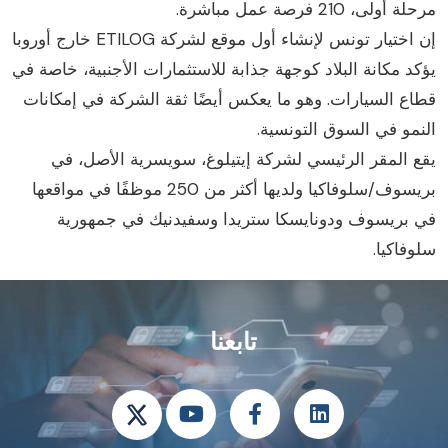
لة أولى، 210 فرصة عمل مباشرة.
إن اختيار تونس لإنشاء أول موقع لشركة ETILOG خارج أوروبا
ؤكد مكانة البلاد كوجهة جذابة للاستثمارات الأجنبية، خاصة في
طاع السيارات. وهو ما يعكس أيضًا ثقة الشركة في إمكانات
لنمو في السوق التونسية.
قع المقر الرئيسي لشركة إيتيلوغ، سويسرية الأصل، في
بريسوف/سلوفاكيا ولديها أكثر من 250 موظفًا في مواقعها
ي بريسوف ودونايسكا ستريدا وسفيدنيك في جمهورية
لوفاكيا.
تابعنا