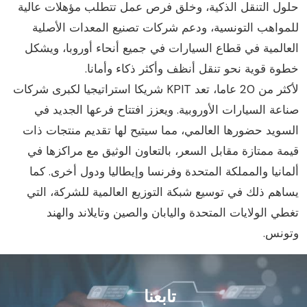
لول التنقل الذكية، وخلق فرص عمل تتطلب مؤهلات عالية
لمواهب التونسية، ودعم شركات تصنيع المعدات الأصلية
لعالمية في قطاع السيارات في جميع أنحاء أوروبا، ويشكل
طوة قوية نحو تنقل أنظف وأكثر ذكاء وأمانا.
لأكثر من 20 عاما، تعد KPIT شريكا استراتيجيا لكبرى شركات
ناعة السيارات الأوروبية. ويعزز افتتاح فرعها الجديد في
لسويد حضورها العالمي، مما سيتيح لها تقديم منتجات ذات
يمة ممتازة مقابل السعر، بالتعاون الوثيق مع مراكزها في
لمانيا والمملكة المتحدة وفرنسا وإيطاليا ودول أخرى. كما
ساهم ذلك في توسيع شبكة التوزيع العالمية للشركة، التي
طي الولايات المتحدة واليابان والصين وتايلاند والهند
تونس.
تابعنا