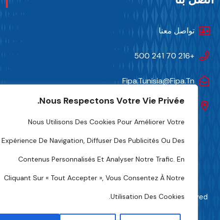
تواصل معنا
+216 70 241 500
Fipa.tunisia@fipa.tn
Nous Respectons Votre Vie Privée.
شارع صلاح الدين العمامي، تونس 1004
Nous Utilisons Des Cookies Pour Améliorer Votre
Expérience De Navigation, Diffuser Des Publicités Ou Des
Contenus Personnalisés Et Analyser Notre Trafic. En
Cliquant Sur « Tout Accepter », Vous Consentez À Notre
Utilisation Des Cookies.
FIPA-Tunisia 2024. All Rights And Photo Credits Reserved
Numeryx Tunisia