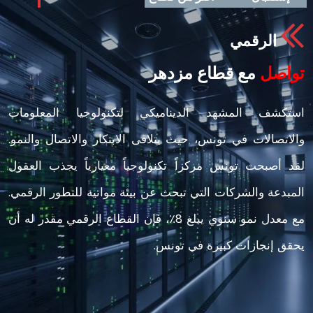
الرقمي
واصل
مع قطاع مزدهر
ستكشف المشهد الديناميكي لتكنولوجيا المعلومات
الاتصالات في تونس، حيث يتلاقى الابتكار والاتصال والنمو.
قد أصبحت تونس مركزاً تكنولوجياً معيارياً يجذب العقول
لمبدعة والشركات التي تبحث عن بيئة مواتية للتطور الرقمي.
مع معدل نمو سنوي يبلغ 8٪، فإن القطاع الرقمي مقدر له أن
حقق إنجازات كبيرة في تونس.