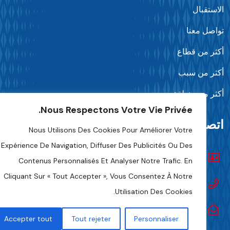
استقبال
واصل معنا
كثر من قطاع
كثر من سبب
كثر من منطقة
Nous Respectons Votre Vie Privée.
تصل بنا
Nous Utilisons Des Cookies Pour Améliorer Votre
Expérience De Navigation, Diffuser Des Publicités Ou Des
تواصل معنا
Contenus Personnalisés Et Analyser Notre Trafic. En
Cliquant Sur « Tout Accepter », Vous Consentez À Notre
+216 70 241 500
Utilisation Des Cookies.
Fipa.tunisia@fipa.tn
Accepter tout
Tout rejeter
Personnaliser