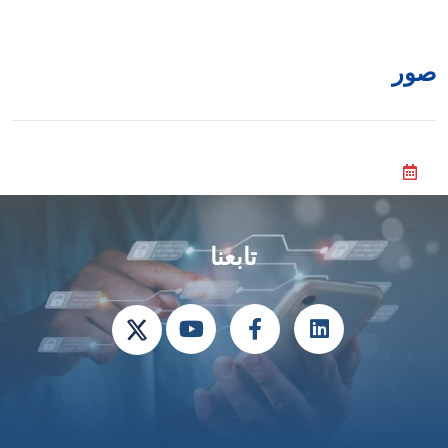
ور
تابعنا