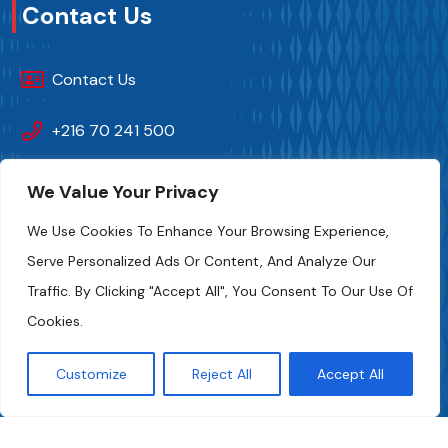
Contact Us
Contact Us
+216 70 241 500
Fipa.tunisia@fipa.tn
We Value Your Privacy
We Use Cookies To Enhance Your Browsing Experience,
Slah Eddine ELAMAMI Street, Tunis 1004
Serve Personalized Ads Or Content, And Analyze Our
Traffic. By Clicking "Accept All", You Consent To Our Use Of
Cookies.
Customize
Reject All
Accept All
FIPA-Tunisia 2024. All Rights And Photo Credits Reserved
Numeryx Tunisia