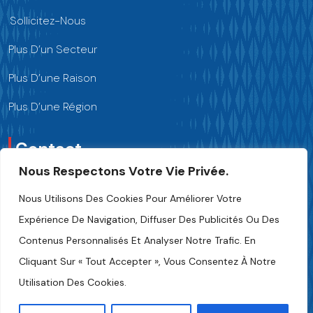
Sollicitez-Nous
Plus D’un Secteur
Plus D’une Raison
Plus D’une Région
Contact
Nous Respectons Votre Vie Privée.
Nous Contacter
Nous Utilisons Des Cookies Pour Améliorer Votre
Expérience De Navigation, Diffuser Des Publicités Ou Des
+216 70 241 500
Contenus Personnalisés Et Analyser Notre Trafic. En
Cliquant Sur « Tout Accepter », Vous Consentez À Notre
Fipa.tunisia@fipa.tn
Utilisation Des Cookies.
Rue Slah Eddine ELAMAMI, Tunis 1004