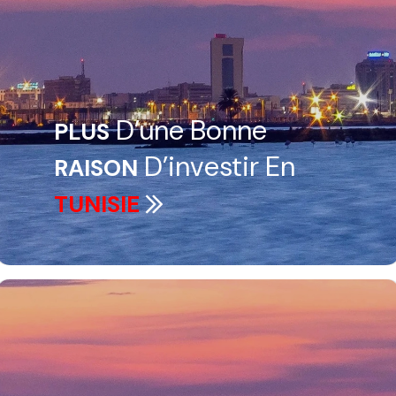
D’une Bonne
PLUS
D’investir En
RAISON
TUNISIE