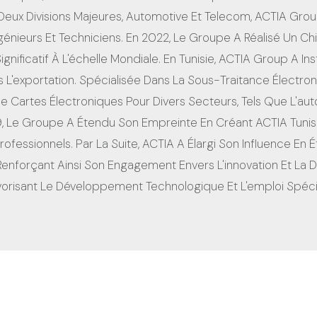
Deux Divisions Majeures, Automotive Et Telecom, ACTIA Gro
génieurs Et Techniciens. En 2022, Le Groupe A Réalisé Un Ch
gnificatif À L'échelle Mondiale. En Tunisie, ACTIA Group A In
L'exportation. Spécialisée Dans La Sous-Traitance Électro
e Cartes Électroniques Pour Divers Secteurs, Tels Que L'au
09, Le Groupe A Étendu Son Empreinte En Créant ACTIA Tuni
essionnels. Par La Suite, ACTIA A Élargi Son Influence En Ét
Renforçant Ainsi Son Engagement Envers L'innovation Et La D
avorisant Le Développement Technologique Et L'emploi Spécia