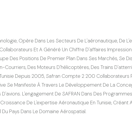
nologie, Opère Dans Les Secteurs De L'aéronautique, De L'
llaborateurs Et A Généré Un Chiffre D'affaires Impressionna
upe Des Positions De Premier Plan Dans Ses Marchés, Se D
Courriers, Des Moteurs D'hélicoptères, Des Trains D'atterri
unisie Depuis 2005, Safran Compte 2 200 Collaborateurs Rép
cative Se Manifeste À Travers Le Développement De La Con
urs D'avions. L'engagement De SAFRAN Dans Des Programm
 Croissance De L'expertise Aéronautique En Tunisie, Créant 
l Du Pays Dans Le Domaine Aérospatial.