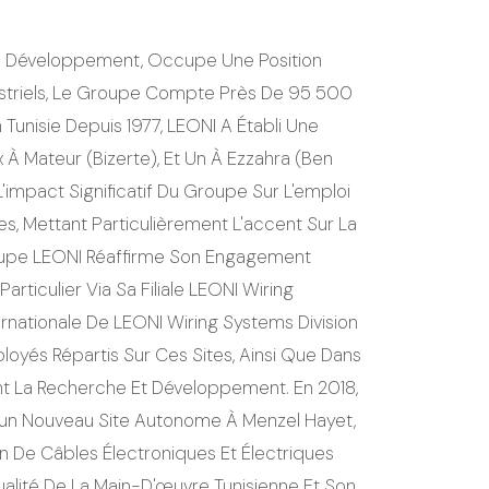
De Développement, Occupe Une Position
dustriels, Le Groupe Compte Près De 95 500
 Tunisie Depuis 1977, LEONI A Établi Une
À Mateur (Bizerte), Et Un À Ezzahra (Ben
'impact Significatif Du Groupe Sur L'emploi
ues, Mettant Particulièrement L'accent Sur La
roupe LEONI Réaffirme Son Engagement
ticulier Via Sa Filiale LEONI Wiring
rnationale De LEONI Wiring Systems Division
oyés Répartis Sur Ces Sites, Ainsi Que Dans
t La Recherche Et Développement. En 2018,
 D'un Nouveau Site Autonome À Menzel Hayet,
on De Câbles Électroniques Et Électriques
alité De La Main-D'œuvre Tunisienne Et Son