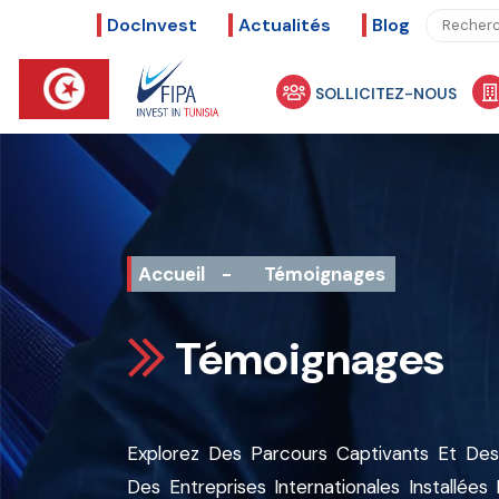
DocInvest
Actualités
Blog
SOLLICITEZ-NOUS
Accueil
-
Témoignages
Témoignages
Explorez Des
Parcours
Captivants Et De
Des
Entreprises
Internationales
Install
É
Es