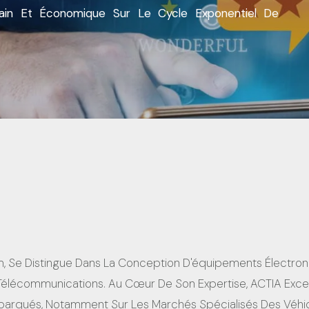
in
Et
É
Conomique
Sur Le Cycle
Exponentiel
De
, Se Distingue Dans La Conception D'équipements Électroni
élécommunications. Au Cœur De Son Expertise, ACTIA Excel
rqués, Notamment Sur Les Marchés Spécialisés Des Véhicul