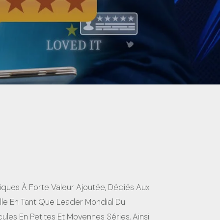
ques À Forte Valeur Ajoutée, Dédiés Aux
le En Tant Que Leader Mondial Du
es En Petites Et Moyennes Séries, Ainsi