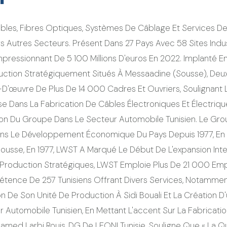
âbles, Fibres Optiques, Systèmes De Câblage Et Services 
ers Autres Secteurs. Présent Dans 27 Pays Avec 58 Sites In
mpressionnant De 5 100 Millions D'euros En 2022. Implanté En
ction Stratégiquement Situés À Messaadine (Sousse), Deux 
-D'œuvre De Plus De 14 000 Cadres Et Ouvriers, Soulignant L
alise Dans La Fabrication De Câbles Électroniques Et Électriq
tion Du Groupe Dans Le Secteur Automobile Tunisien. Le G
Dans Le Développement Économique Du Pays Depuis 1977, En Par
ousse, En 1977, LWST A Marqué Le Début De L'expansion Inte
Production Stratégiques, LWST Emploie Plus De 21 000 Empl
tence De 257 Tunisiens Offrant Divers Services, Notammen
n De Son Unité De Production À Sidi Bouali Et La Création
r Automobile Tunisien, En Mettant L'accent Sur La Fabricati
med Larbi Rouis, DG De LEONI Tunisie, Souligne Que « La Qu