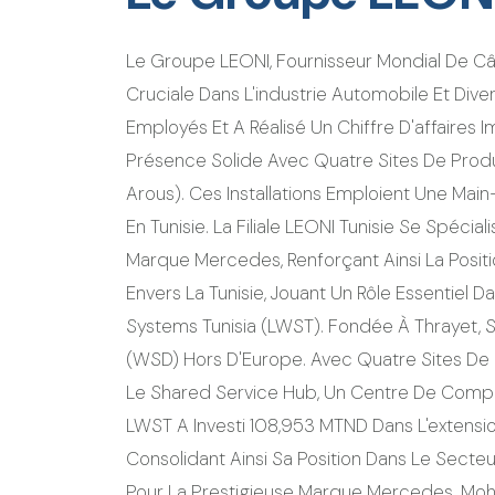
Le Groupe LEONI, Fournisseur Mondial De C
Cruciale Dans L'industrie Automobile Et Div
Employés Et A Réalisé Un Chiffre D'affaires I
Présence Solide Avec Quatre Sites De Produ
Arous). Ces Installations Emploient Une Main
En Tunisie. La Filiale LEONI Tunisie Se Spéci
Marque Mercedes, Renforçant Ainsi La Posi
Envers La Tunisie, Jouant Un Rôle Essentiel 
Systems Tunisia (LWST). Fondée À Thrayet, S
(WSD) Hors D'Europe. Avec Quatre Sites De 
Le Shared Service Hub, Un Centre De Compé
LWST A Investi 108,953 MTND Dans L'extensio
Consolidant Ainsi Sa Position Dans Le Secteu
Pour La Prestigieuse Marque Mercedes. Moha