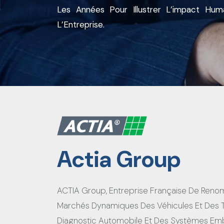
Les
Ann
É
Es
Pour
Illustrer
L’impact Huma
L’
Entreprise
.
Actia Group
ACTIA Group, Entreprise Française De Renom
Marchés Dynamiques Des Véhicules Et Des T
Diagnostic Automobile Et Des Systèmes Emba