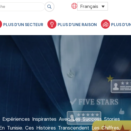
Français
PLUS D'UN SECTEUR
PLUS D'UNE RAISON
PLUS D'U
s
Exp
É
Riences
Inspirantes Avec
Les
Success Stories
En
Tunisie
. Ces Histoires Transcendent Les Chiffres,