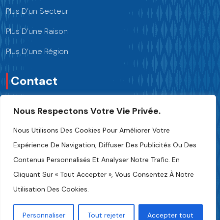
Plus D’un Secteur
Plus D’une Raison
Plus D’une Région
Contact
Nous Respectons Votre Vie Privée.
Nous Contacter
Nous Utilisons Des Cookies Pour Améliorer Votre
+216 70 241 500
Expérience De Navigation, Diffuser Des Publicités Ou Des
Contenus Personnalisés Et Analyser Notre Trafic. En
Fipa.tunisia@fipa.tn
Cliquant Sur « Tout Accepter », Vous Consentez À Notre
Rue Slah Eddine ELAMAMI, Tunis 1004
Utilisation Des Cookies.
Personnaliser
Tout rejeter
Accepter tout