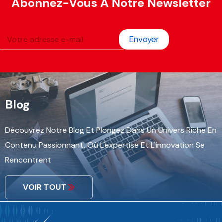
Abonnez-Vous À Notre Newsletter
Envoyer
Blog
Découvrez Notre Blog Et Plongez Dans Un Univers Riche En
Contenu Passionnant, Où L'expertise Et L'innovation Se
Rencontrent
VOIR TOUT