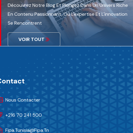
Découvrez Notre Blog Et Plongez Dans Un Univers Riche
En Contenu Passionnant, Où L'expertise Et L'innovation
Se Rencontrent
VOIR TOUT
Contact
Nous Contacter
+216 70 241 500
Fipa.tunisia@fipa.tn