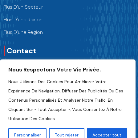
Plus D’un Secteur
Plus D’une Raison
Plus D’une Région
Contact
Nous Respectons Votre Vie Privée.
Nous Contacter
Nous Utilisons Des Cookies Pour Améliorer Votre
+216 70 241 500
Expérience De Navigation, Diffuser Des Publicités Ou Des
Contenus Personnalisés Et Analyser Notre Trafic. En
Fipa.tunisia@fipa.tn
Cliquant Sur « Tout Accepter », Vous Consentez À Notre
Rue Slah Eddine ELAMAMI, Tunis 1004
Utilisation Des Cookies.
Personnaliser
Tout rejeter
Accepter tout