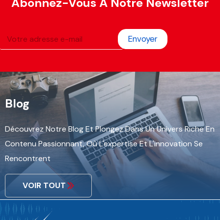
Abonnez-Vous À Notre Newsletter
Envoyer
Blog
Découvrez Notre Blog Et Plongez Dans Un Univers Riche En
Contenu Passionnant, Où L'expertise Et L'innovation Se
Rencontrent
VOIR TOUT