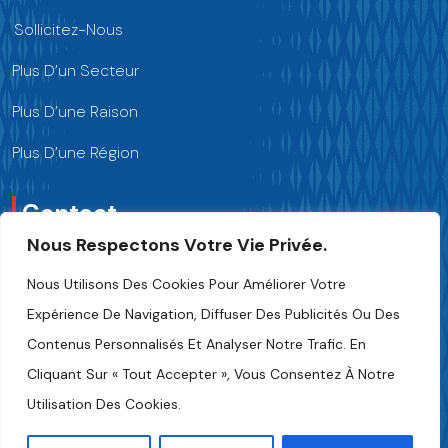
Sollicitez-Nous
Plus D’un Secteur
Plus D’une Raison
Plus D’une Région
Contact
Nous Respectons Votre Vie Privée.
Nous Contacter
Nous Utilisons Des Cookies Pour Améliorer Votre
Expérience De Navigation, Diffuser Des Publicités Ou Des
+216 70 241 500
Contenus Personnalisés Et Analyser Notre Trafic. En
Cliquant Sur « Tout Accepter », Vous Consentez À Notre
Fipa.tunisia@fipa.tn
Utilisation Des Cookies.
Rue Slah Eddine ELAMAMI, Tunis 1004