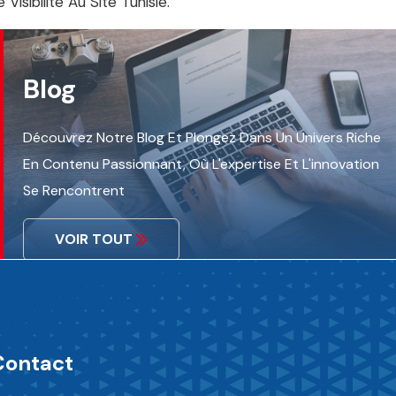
sibilité Au Site Tunisie.
Blog
Découvrez Notre Blog Et Plongez Dans Un Univers Riche
En Contenu Passionnant, Où L'expertise Et L'innovation
Se Rencontrent
VOIR TOUT
Contact