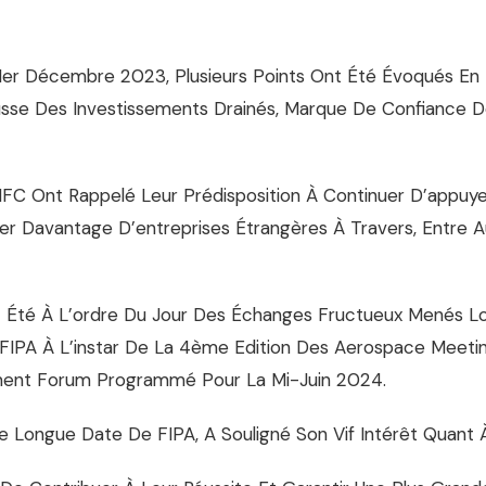
1er Décembre 2023, Plusieurs Points Ont Été Évoqués En R
ausse Des Investissements Drainés, Marque De Confiance D
IFC Ont Rappelé Leur Prédisposition À Continuer D’appuy
rer Davantage D’entreprises Étrangères À Travers, Entre 
 Ont Été À L’ordre Du Jour Des Échanges Fructueux Menés
FIPA À L’instar De La 4ème Edition Des Aerospace Meetin
tment Forum Programmé Pour La Mi-Juin 2024.
e Longue Date De FIPA, A Souligné Son Vif Intérêt Quant 