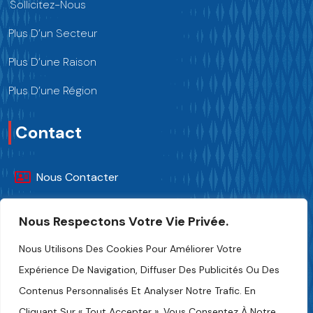
Sollicitez-Nous
Plus D’un Secteur
Plus D’une Raison
Plus D’une Région
Contact
Nous Contacter
+216 70 241 500
Nous Respectons Votre Vie Privée.
Fipa.tunisia@fipa.tn
Nous Utilisons Des Cookies Pour Améliorer Votre
Expérience De Navigation, Diffuser Des Publicités Ou Des
Rue Slah Eddine ELAMAMI, Tunis 1004
Contenus Personnalisés Et Analyser Notre Trafic. En
Cliquant Sur « Tout Accepter », Vous Consentez À Notre