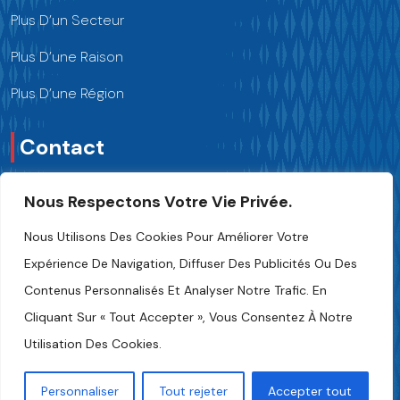
Plus D’un Secteur
Plus D’une Raison
Plus D’une Région
Contact
Nous Respectons Votre Vie Privée.
Nous Contacter
Nous Utilisons Des Cookies Pour Améliorer Votre
+216 70 241 500
Expérience De Navigation, Diffuser Des Publicités Ou Des
Contenus Personnalisés Et Analyser Notre Trafic. En
Fipa.tunisia@fipa.tn
Cliquant Sur « Tout Accepter », Vous Consentez À Notre
Rue Slah Eddine ELAMAMI, Tunis 1004
Utilisation Des Cookies.
Personnaliser
Tout rejeter
Accepter tout