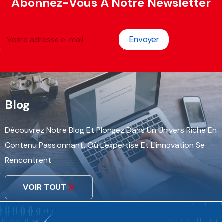
Abonnez-Vous À Notre Newsletter
Envoyer
Blog
Découvrez Notre Blog Et Plongez Dans Un Univers Riche En
Contenu Passionnant, Où L'expertise Et L'innovation Se
Rencontrent
VOIR TOUT